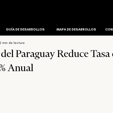
Editorial
Insights
Corretaje Inmobiliario
Infraestruct
GUÍA DE DESARROLLOS
MAPA DE DESARROLLOS
CON
2 min de lectura
l
Corporativo
Créditos De Carbono
Industrial & Log
 del Paraguay Reduce Tasa
0% Anual