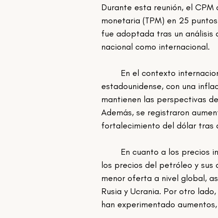
Durante esta reunión, el CPM d
monetaria (TPM) en 25 puntos
fue adoptada tras un análisis 
nacional como internacional.
	En el contexto internacional, se destacó la continuidad de la fortaleza de la economía 
estadounidense, con una infla
mantienen las perspectivas de 
Además, se registraron aument
fortalecimiento del dólar tras
	En cuanto a los precios internacionales de commodities, se observó un incremento en 
los precios del petróleo y su
menor oferta a nivel global, a
Rusia y Ucrania. Por otro lado
han experimentado aumentos, m