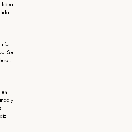
lítica 
dida 
do. Se 
eral. 
anda y 
e 
aíz 