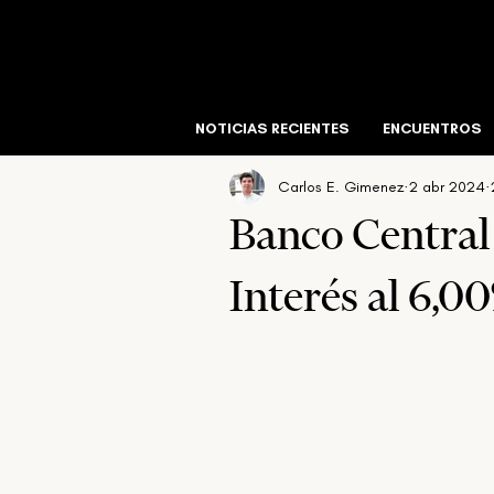
All Posts
Voces del Mercado
Libros
NOTICIAS RECIENTES
ENCUENTROS
Carlos E. Gimenez
2 abr 2024
Hospitalidad
Comercial
Residencia
Banco Central
Interés al 6,0