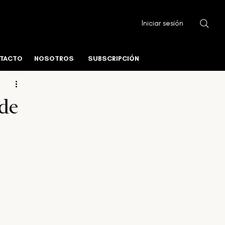
Iniciar sesión
ura Urbana
Fundamentos del Mercado
TACTO
NOSOTROS
SUBSCRIPCIÓN
istico
Centros de Datos y Tecnología
 de