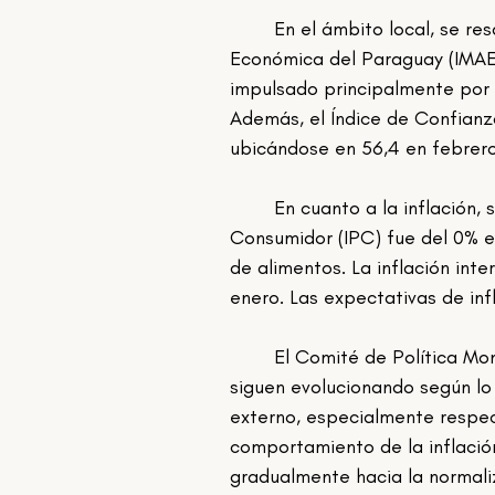
	En el ámbito local, se resaltó el crecimiento interanual del Índice Mensual de Actividad 
Económica del Paraguay (IMAE)
impulsado principalmente por s
Además, el Índice de Confianz
ubicándose en 56,4 en febrero
	En cuanto a la inflación, se informó que la inflación mensual del Índice de Precios al 
Consumidor (IPC) fue del 0% en
de alimentos. La inflación inte
enero. Las expectativas de in
	El Comité de Política Monetaria señaló que las variables macroeconómicas internas 
siguen evolucionando según lo 
externo, especialmente respect
comportamiento de la inflació
gradualmente hacia la normali