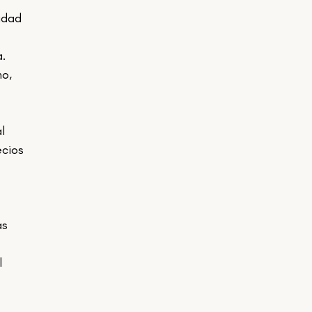
. 
o, 
cios 
 
 