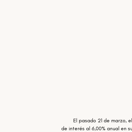
	El pasado 21 de marzo, el Banco Central del Paraguay (BCP) redujo nuevamente la tasa 
de interés al 6,00% anual en s