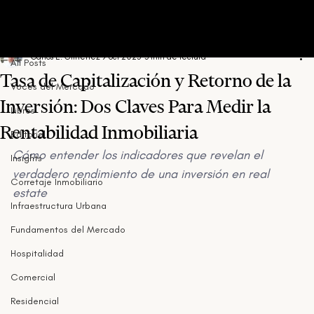
All Posts
Carlos E. Gimenez
9 oct 2025
3 min de lectura
All Posts
Tasa de Capitalización y Retorno de la
Voces del Mercado
Inversión: Dos Claves Para Medir la
Libros
Rentabilidad Inmobiliaria
Editorial
Cómo entender los indicadores que revelan el 
Insights
verdadero rendimiento de una inversión en real 
Corretaje Inmobiliario
estate
Infraestructura Urbana
Fundamentos del Mercado
Hospitalidad
Comercial
Residencial