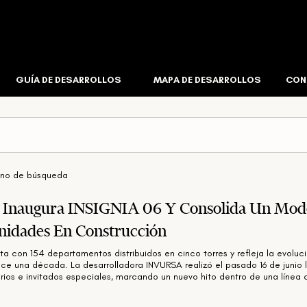
GUÍA DE DESARROLLOS
MAPA DE DESARROLLOS
CON
mino de búsqueda
naugura INSIGNIA 06 Y Consolida Un Model
nidades En Construcción
a con 154 departamentos distribuidos en cinco torres y refleja la evoluc
e una década. La desarrolladora INVURSA realizó el pasado 16 de junio la
tarios e invitados especiales, marcando un nuevo hito dentro de una líne
 una de las propuestas residenciales de mayor presencia en el área met
a INSIGNIA, está compuesto por 154 departamentos distribuidos en cinco t