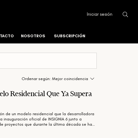
Iniciar sesión
TACTO
NOSOTROS
SUBSCRIPCIÓN
Ordenar según:
Mejor coincidencia
o Residencial Que Ya Supera
ión de un modelo residencial que la desarrolladora
 inauguración oficial de INSIGNIA 6 junto a
a de proyectos que durante la última década se ha
ropolitana de Asunción. El complejo, que forma
orres, de las cuales tres ya fueron entregadas,