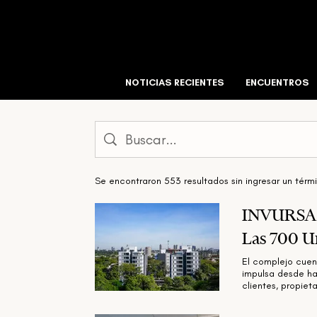
NOTICIAS RECIENTES
ENCUENTROS
Se encontraron 553 resultados sin ingresar un tér
INVURSA I
Las 700 U
El complejo cuent
impulsa desde hac
clientes, propie
consolidado como
parte de la marc