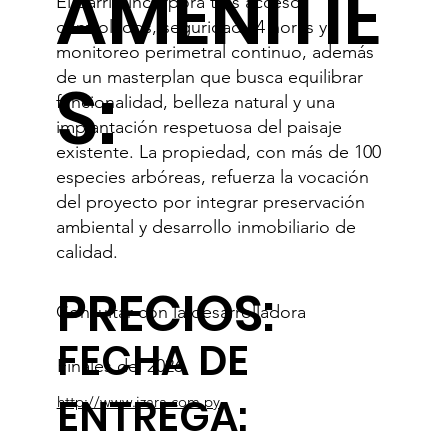
AMENITIE
El barrio incorpora tres accesos
controlados, seguridad 24 horas y
monitoreo perimetral continuo, además
de un masterplan que busca equilibrar
S:
funcionalidad, belleza natural y una
implantación respetuosa del paisaje
existente. La propiedad, con más de 100
especies arbóreas, refuerza la vocación
del proyecto por integrar preservación
ambiental y desarrollo inmobiliario de
calidad.
PRECIOS:
Consultar con la desarrolladora
FECHA DE
Finales del 2026
ENTREGA:
http://www.izara.com.py