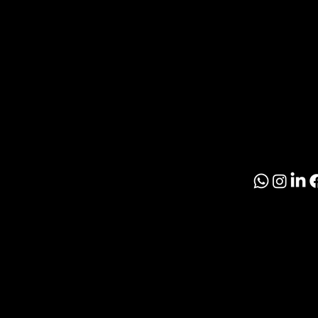
Inmobil
R
Paragu
O
S
© 2026 El Inmobil
Politíca de Priva