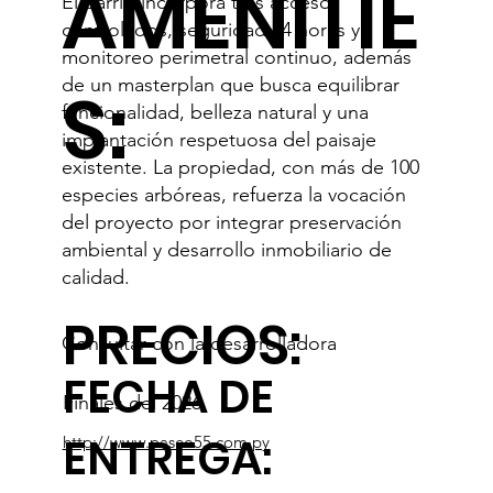
AMENITIE
El barrio incorpora tres accesos
controlados, seguridad 24 horas y
monitoreo perimetral continuo, además
de un masterplan que busca equilibrar
S:
funcionalidad, belleza natural y una
implantación respetuosa del paisaje
existente. La propiedad, con más de 100
especies arbóreas, refuerza la vocación
del proyecto por integrar preservación
ambiental y desarrollo inmobiliario de
calidad.
PRECIOS:
Consultar con la desarrolladora
FECHA DE
Finales del 2026
ENTREGA:
http://www.paseo55.com.py