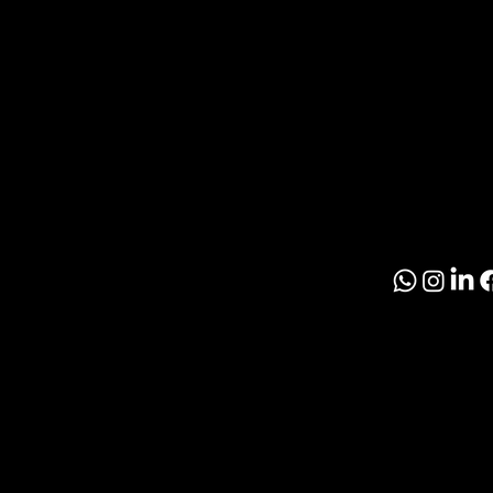
Inmobil
R
Paragu
O
S
© 2026 El Inmobil
Politíca de Priva