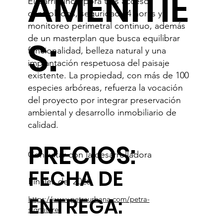
AMENITIE
El barrio incorpora tres accesos
controlados, seguridad 24 horas y
monitoreo perimetral continuo, además
de un masterplan que busca equilibrar
S:
funcionalidad, belleza natural y una
implantación respetuosa del paisaje
existente. La propiedad, con más de 100
especies arbóreas, refuerza la vocación
del proyecto por integrar preservación
ambiental y desarrollo inmobiliario de
calidad.
PRECIOS:
Consultar con la desarrolladora
FECHA DE
Finales del 2026
ENTREGA:
https://www.petraurbana.com/petra-
signature/