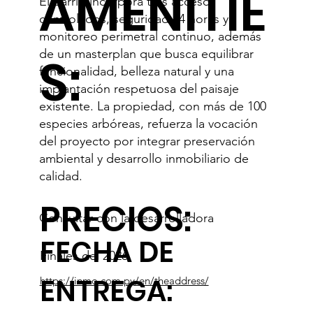
AMENITIE
El barrio incorpora tres accesos
controlados, seguridad 24 horas y
monitoreo perimetral continuo, además
de un masterplan que busca equilibrar
S:
funcionalidad, belleza natural y una
implantación respetuosa del paisaje
existente. La propiedad, con más de 100
especies arbóreas, refuerza la vocación
del proyecto por integrar preservación
ambiental y desarrollo inmobiliario de
calidad.
PRECIOS:
Consultar con la desarrolladora
FECHA DE
Finales del 2026
ENTREGA:
https://inmo.com.py/en/theaddress/