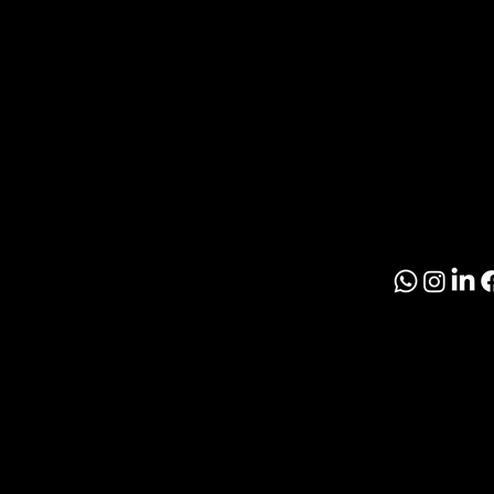
Inmobil
R
Paragu
O
S
© 2026 El Inmobil
Politíca de Priva