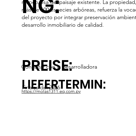
NG:
respetuosa del paisaje existente. La propiedad
más de 100 especies arbóreas, refuerza la voca
del proyecto por integrar preservación ambient
desarrollo inmobiliario de calidad.
PREISE:
Consultar con la desarrolladora
LIEFERTERMIN:
Finales del 2026
https://molas1311.eq.com.py