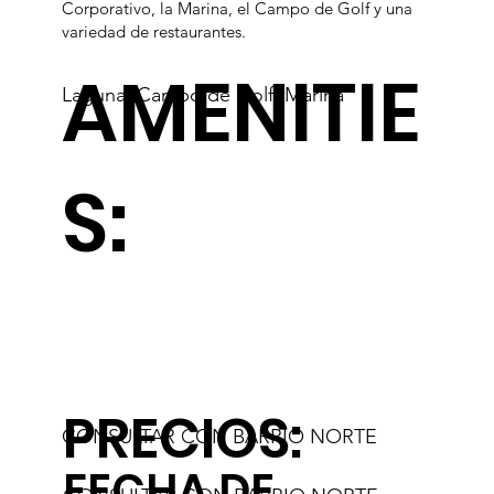
Corporativo, la Marina, el Campo de Golf y una
variedad de restaurantes.
AMENITIE
Laguna, Campo de Golf, Marina
S:
PRECIOS:
CONSULTAR CON BARRIO NORTE
FECHA DE