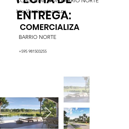
CONSULTAR CON BARRIO NORTE
ENTREGA:
http://barrionorte.com.py
COMERCIALIZA
BARRIO NORTE
+595 981503255