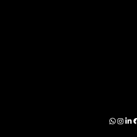
O
T
Noticia
Inmobil
R
Paragu
O
© 2026 El Inmobil