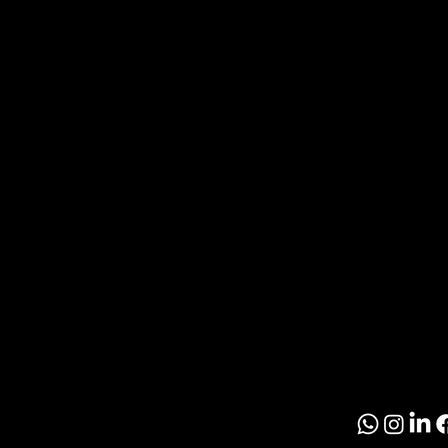
O
T
Noticia
Inmobil
R
Paragu
O