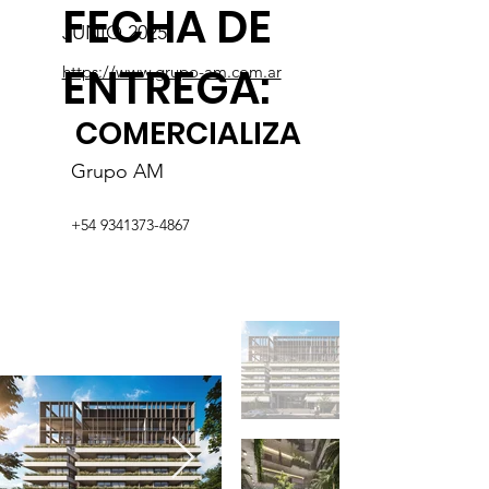
FECHA DE
JUNIO 2025
ENTREGA:
https://www.grupo-am.com.ar
COMERCIALIZA
Grupo AM
+54 9341373-4867