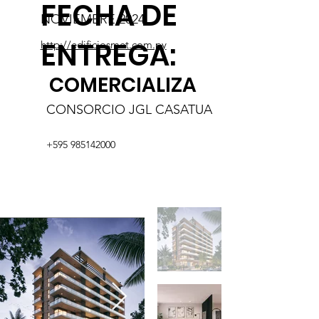
FECHA DE
NOVIEMBRE 2024
ENTREGA:
http://edificiosmet.com.py
COMERCIALIZA
CONSORCIO JGL CASATUA
+595 985142000