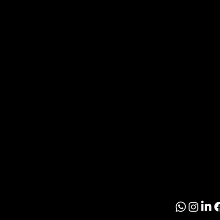
O
T
Noticia
Inmobil
R
Paragu
O