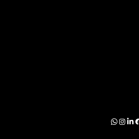
O
T
Noticia
Inmobil
R
Paragu
O