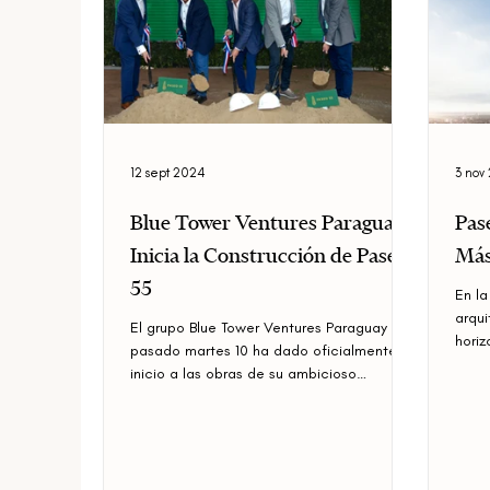
12 sept 2024
3 nov
Blue Tower Ventures Paraguay
Pas
Inicia la Construcción de Paseo
Más
55
En la
arqui
El grupo Blue Tower Ventures Paraguay el
horiz
pasado martes 10 ha dado oficialmente
resid
inicio a las obras de su ambicioso
proyecto de desarrollo...