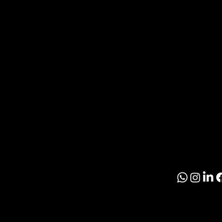
O
T
Noticia
Inmobil
R
Paragu
O
© 2026 El Inmobil