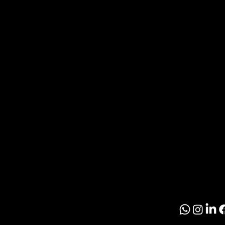
O
T
Noticia
Inmobil
R
Paragu
O