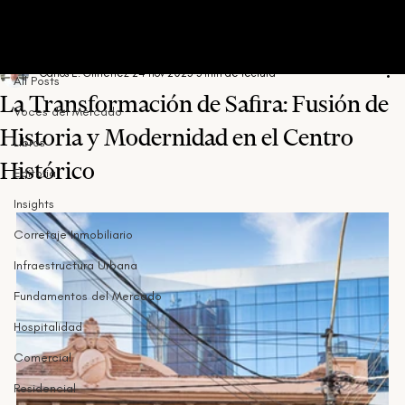
All Posts
Carlos E. Gimenez
24 nov 2023
3 min de lectura
All Posts
La Transformación de Safira: Fusión de
Voces del Mercado
Historia y Modernidad en el Centro
Libros
Histórico
Editorial
Insights
Corretaje Inmobiliario
Infraestructura Urbana
Fundamentos del Mercado
Hospitalidad
Comercial
Residencial