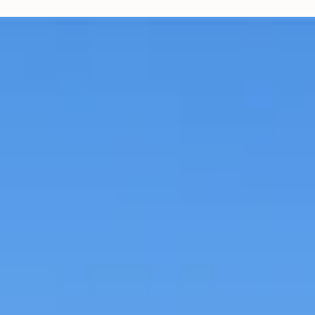
Una Nueva Etapa en la Historia de Raíces Real Estat
Continuidad, Liderazgo y Visión de Futuro
La compañía inicia una nueva etapa institucional con el nombramient
de David Rodríguez Moreira como gerente general y la incorporación 
Héctor Ubaldi al Directorio. Ambos movimientos reflejan la madurez
organizacional de Raíces Real Estate y su compromiso con un modelo
gestión profesional, orientado a la continuidad, la innovación y el valo
sostenible.