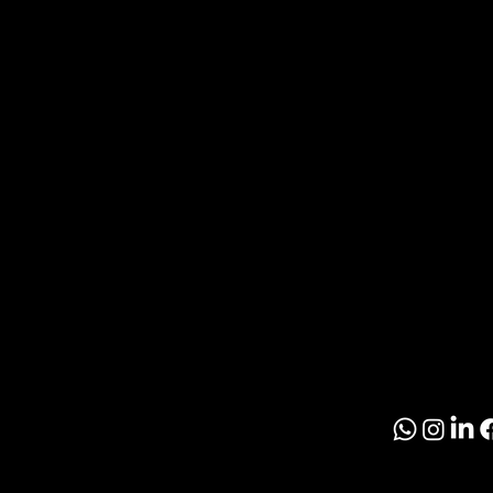
O
T
Noticia
Inmobil
R
Paragu
O
S
© 2026 El Inmobil
Politíca de Priva