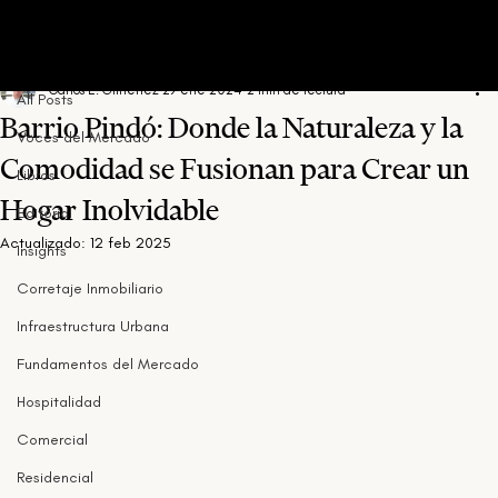
All Posts
Carlos E. Gimenez
29 ene 2024
2 min de lectura
All Posts
Barrio Pindó: Donde la Naturaleza y la
Voces del Mercado
Comodidad se Fusionan para Crear un
Libros
Hogar Inolvidable
Editorial
Actualizado:
12 feb 2025
Insights
Corretaje Inmobiliario
Infraestructura Urbana
Fundamentos del Mercado
Hospitalidad
Comercial
Residencial