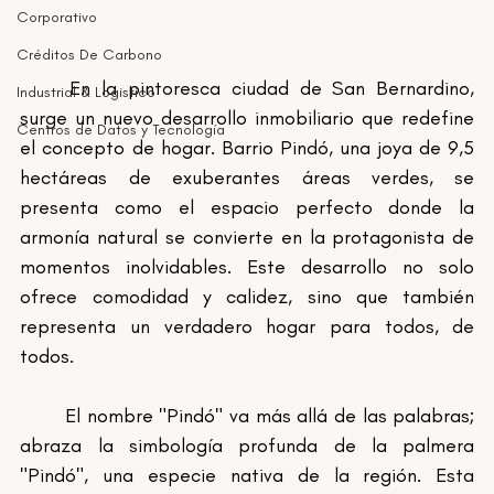
Corporativo
Créditos De Carbono
	En la pintoresca ciudad de San Bernardino, 
Industrial & Logistico
surge un nuevo desarrollo inmobiliario que redefine 
Centros de Datos y Tecnología
el concepto de hogar. Barrio Pindó, una joya de 9,5 
hectáreas de exuberantes áreas verdes, se 
presenta como el espacio perfecto donde la 
armonía natural se convierte en la protagonista de 
momentos inolvidables. Este desarrollo no solo 
ofrece comodidad y calidez, sino que también 
representa un verdadero hogar para todos, de 
todos.
	El nombre "Pindó" va más allá de las palabras; 
abraza la simbología profunda de la palmera 
"Pindó", una especie nativa de la región. Esta 