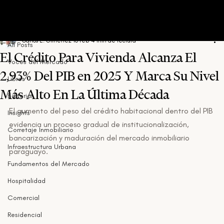
All Posts
Carlos E. Gimenez
16 feb
4 min de lectura
All Posts
El Crédito Para Vivienda Alcanza El
Voces del Mercado
2,93% Del PIB en 2025 Y Marca Su Nivel
Libros
Más Alto En La Última Década
Editorial
El aumento del peso del crédito habitacional dentro del PIB 
Insights
evidencia un proceso gradual de institucionalización, 
Corretaje Inmobiliario
bancarización y maduración del mercado inmobiliario 
Infraestructura Urbana
paraguayo.
Fundamentos del Mercado
Hospitalidad
Comercial
Residencial