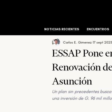
All Posts
Voces del Mercado
Libros
NOTICIAS RECIENTES
ENCUENTROS
Carlos E. Gimenez
17 sept 202
Hospitalidad
Comercial
Residencia
ESSAP Pone en
Renovación de
Asunción
Un plan sin precedentes busca
una inversión de G. 96 mil mil