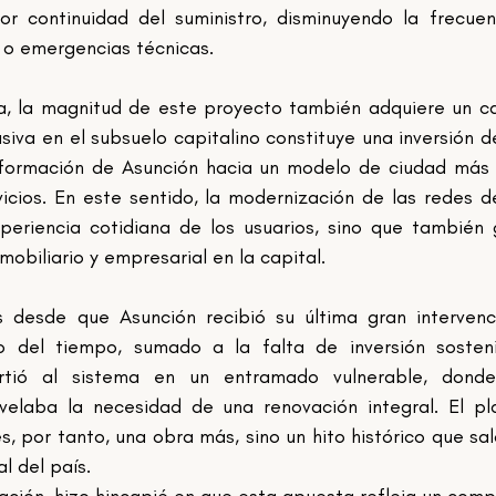
or continuidad del suministro, disminuyendo la frecuen
s o emergencias técnicas.
, la magnitud de este proyecto también adquiere un ca
siva en el subsuelo capitalino constituye una inversión de
formación de Asunción hacia un modelo de ciudad más 
icios. En este sentido, la modernización de las redes d
periencia cotidiana de los usuarios, sino que también 
mobiliario y empresarial en la capital.
esde que Asunción recibió su última gran intervenci
o del tiempo, sumado a la falta de inversión sosteni
virtió al sistema en un entramado vulnerable, donde
elaba la necesidad de una renovación integral. El pl
 por tanto, una obra más, sino un hito histórico que sal
l del país.
ación, hizo hincapié en que esta apuesta refleja un comp