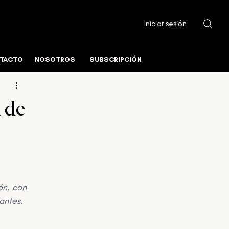
Iniciar sesión
ura Urbana
Fundamentos del Mercado
TACTO
NOSOTROS
SUBSCRIPCIÓN
istico
Centros de Datos y Tecnología
 de
n, con 
antes.