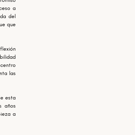
ceso a 
da del 
ue que 
lexión 
ilidad 
centro 
ta las 
e esta 
 años 
ieza a 