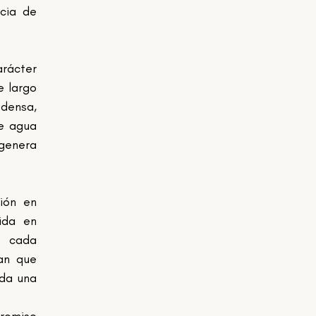
cia de 
rácter 
 largo 
densa, 
e agua 
genera 
ón en 
da en 
 cada 
an que 
da una 
romiso 