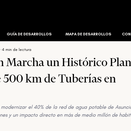
Editorial
Insights
Corretaje Inmobiliario
Infraestruct
GUÍA DE DESARROLLOS
MAPA DE DESARROLLOS
CON
5
4 min de lectura
l
Corporativo
Créditos De Carbono
Industrial & Log
 Marcha un Histórico Plan
 500 km de Tuberías en
 modernizar el 40% de la red de agua potable de Asunció
lones y un impacto directo en más de medio millón de habit