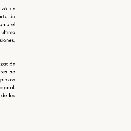
zó un 
rte de 
omo el 
última 
iones, 
zación 
res se 
plazos 
pital. 
de los 