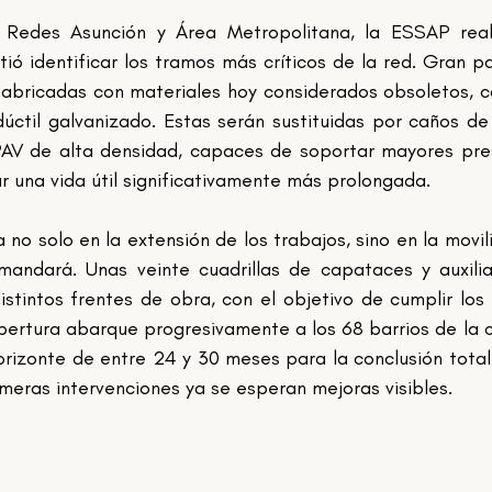
Redes Asunción y Área Metropolitana, la ESSAP reali
ió identificar los tramos más críticos de la red. Gran pa
 fabricadas con materiales hoy considerados obsoletos, c
úctil galvanizado. Estas serán sustituidas por caños de 
V de alta densidad, capaces de soportar mayores pres
zar una vida útil significativamente más prolongada.
 no solo en la extensión de los trabajos, sino en la movili
ndará. Unas veinte cuadrillas de capataces y auxilia
stintos frentes de obra, con el objetivo de cumplir los 
bertura abarque progresivamente a los 68 barrios de la ca
rizonte de entre 24 y 30 meses para la conclusión total 
meras intervenciones ya se esperan mejoras visibles.