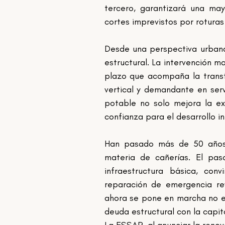
tercero, garantizará una may
cortes imprevistos por rotura
Desde una perspectiva urbana
estructural. La intervención ma
plazo que acompaña la trans
vertical y demandante en serv
potable no solo mejora la ex
confianza para el desarrollo in
Han pasado más de 50 años d
materia de cañerías. El pas
infraestructura básica, con
reparación de emergencia rev
ahora se pone en marcha no es,
deuda estructural con la capita
La ESSAP, al anunciar la renov