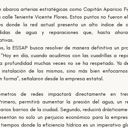
 abarca arterias estratégicas como Capitán Aparicio Figa
a calle Teniente Vicente Flores. Estos puntos no fueron el
es donde la red actual presenta un alto índice de av
didas de agua y reparaciones que, hasta ahora,
tivas.
os, la ESSAP busca resolver de manera definitiva un pr
“Hoy en día, cuando acudimos con las cuadrillas a repa
la profundidad muchas veces no se ha respetado. Ya d
 instalación de los mismos, sino más bien enfocarnos
en forma”, señalaron desde la empresa estatal.
metros de redes impactará directamente en tres
Primero, permitirá aumentar la presión del agua, un r
varios barrios de la ciudad. Segundo, reducirá drásticamen
esentan no solo un perjuicio económico para la empresa
tiempos donde la eficiencia hídrica es un imperativo glo