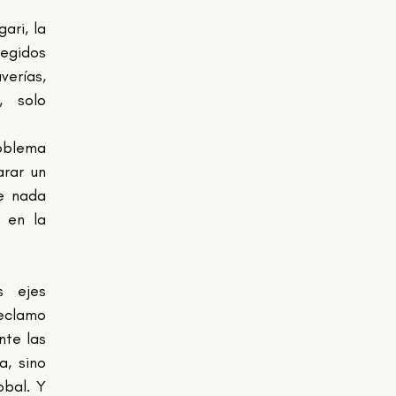
ri, la 
egidos 
erías, 
 solo 
oblema 
rar un 
e nada 
 en la 
 ejes 
eclamo 
te las 
, sino 
bal. Y 