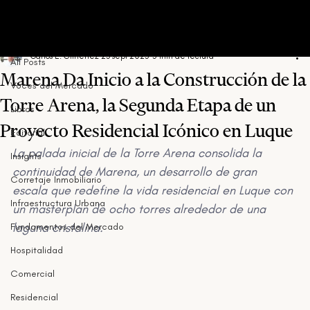
All Posts
Carlos E. Gimenez
23 sept 2025
5 min de lectura
All Posts
Marena Da Inicio a la Construcción de la
Voces del Mercado
Torre Arena, la Segunda Etapa de un
Libros
Proyecto Residencial Icónico en Luque
Editorial
La palada inicial de la Torre Arena consolida la 
Insights
continuidad de Marena, un desarrollo de gran 
Corretaje Inmobiliario
escala que redefine la vida residencial en Luque con 
Infraestructura Urbana
un masterplan de ocho torres alrededor de una 
laguna cristalina.
Fundamentos del Mercado
Hospitalidad
Comercial
Residencial