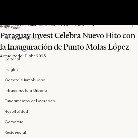
All Posts
Carlos E. Gimenez
10 abr 2025
4 min de lectura
All Posts
Paraguay Invest Celebra Nuevo Hito con
Voces del Mercado
la Inauguración de Punto Molas López
Libros
Actualizado:
11 abr 2025
Editorial
Insights
Corretaje Inmobiliario
Infraestructura Urbana
Fundamentos del Mercado
Hospitalidad
Comercial
Residencial