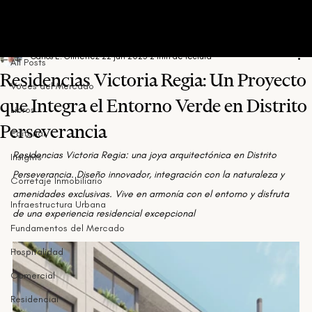
All Posts
Carlos E. Gimenez
22 jun 2023
2 min de lectura
All Posts
Residencias Victoria Regia: Un Proyecto
Voces del Mercado
que Integra el Entorno Verde en Distrito
Libros
Perseverancia
Editorial
Residencias Victoria Regia: una joya arquitectónica en Distrito 
Insights
Perseverancia. Diseño innovador, integración con la naturaleza y 
Corretaje Inmobiliario
amenidades exclusivas. Vive en armonía con el entorno y disfruta 
Infraestructura Urbana
de una experiencia residencial excepcional
Fundamentos del Mercado
Hospitalidad
Comercial
Residencial