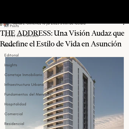
All Posts
Carlos E. Gimenez
10 jul 2023
3 min de lectura
All Posts
THE ADDRESS: Una Visión Audaz que
Voces del Mercado
Redefine el Estilo de Vida en Asunción
Libros
Editorial
Insights
Corretaje Inmobiliario
Infraestructura Urbana
Fundamentos del Mercado
Hospitalidad
Comercial
Residencial