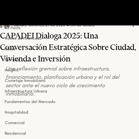
All Posts
Carlos E. Gimenez
21 nov 2025
4 min de lectura
All Posts
CAPADEI Dialoga 2025: Una
Voces del Mercado
Conversación Estratégica Sobre Ciudad,
Libros
Vivienda e Inversión
Editorial
Una reflexión gremial sobre infraestructura, 
Insights
financiamiento, planificación urbana y el rol del 
Corretaje Inmobiliario
sector ante el nuevo ciclo de crecimiento 
Infraestructura Urbana
inmobiliario.
Fundamentos del Mercado
Hospitalidad
Comercial
Residencial