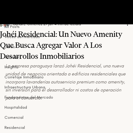
All Posts
Carlos E. Gimenez
29 jun
4 min de lectura
All Posts
Johéi Residencial: Un Nuevo Amenity
Voces del Mercado
Que Busca Agregar Valor A Los
Libros
Desarrollos Inmobiliarios
Editorial
La empresa paraguaya lanzó Johéi Residencial, una nueva 
Insights
unidad de negocios orientada a edificios residenciales que 
Corretaje Inmobiliario
incorpora lavanderías autoservicio premium como amenity, 
Infraestructura Urbana
sin inversión para el desarrollador ni costos de operación 
Fundamentos del Mercado
para el consorcio.
Hospitalidad
Comercial
Residencial