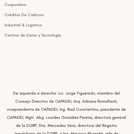
Corporativo
Créditos De Carbono
Industrial & Logistico
Centros de Datos y Tecnología
De izquierda a derecha: Lic. Jorge Figueredo, miembro del 
Consejo Directivo de CAPADEI; Arq. Adriana Romañach, 
vicepresidenta de CAPADEI; Ing. Raúl Constantino, presidente de 
CAPADEI; Mgtr. Abg. Lourdes González Pereira, directora general 
de la DGRP; Dra. Mercedes Vera, directora del Registro 
Inmobiliario de la DGRP; e Ing. Mauricio Florentín, jefe de 