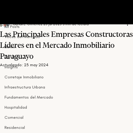
All Posts
Carlos E. Gimenez
25 jul 2023
3 min de lectura
All Posts
Las Principales Empresas Constructora
Voces del Mercado
Líderes en el Mercado Inmobiliario
Libros
Paraguayo
Editorial
Actualizado:
23 may 2024
Insights
Corretaje Inmobiliario
Infraestructura Urbana
Fundamentos del Mercado
Hospitalidad
Comercial
Residencial