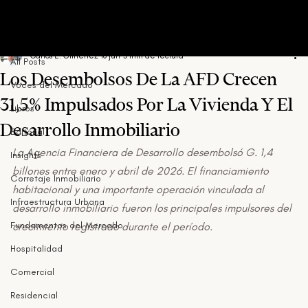
All Posts
Carlos E. Gimenez
18 jun
3 min de lectura
All Posts
Los Desembolsos De La AFD Crecen
Voces del Mercado
31,5% Impulsados Por La Vivienda Y El
Libros
Desarrollo Inmobiliario
Editorial
La Agencia Financiera de Desarrollo desembolsó G. 1,4 
Insights
billones entre enero y abril de 2026. El financiamiento 
Corretaje Inmobiliario
habitacional y una importante operación vinculada al 
Infraestructura Urbana
desarrollo inmobiliario fueron los principales impulsores del 
Fundamentos del Mercado
crecimiento registrado durante el período.
Hospitalidad
Comercial
Residencial