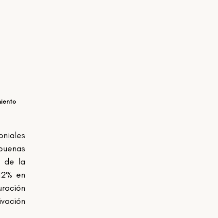
iento 
iales 
buenas 
 de la 
12% en 
ración 
vación 