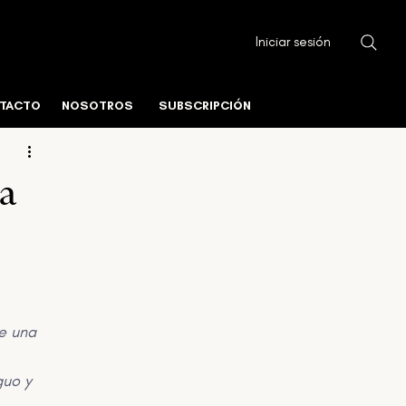
Iniciar sesión
ura Urbana
Fundamentos del Mercado
TACTO
NOSOTROS
SUBSCRIPCIÓN
istico
Centros de Datos y Tecnología
a
e una 
guo y 