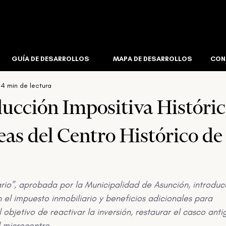
Editorial
Insights
Corretaje Inmobiliario
Infraestruct
GUÍA DE DESARROLLOS
MAPA DE DESARROLLOS
CON
4 min de lectura
l
Corporativo
Créditos De Carbono
Industrial & Log
cción Impositiva Históric
as del Centro Histórico de
ario”, aprobada por la Municipalidad de Asunción, introduc
el impuesto inmobiliario y beneficios adicionales para 
objetivo de reactivar la inversión, restaurar el casco anti
 microcentro.