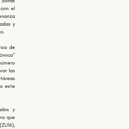
 zonas 
con el 
nanza 
adas y 
o.
ico de 
ómica” 
número 
ar las 
táreas 
o este 
dos y 
ra que 
ZU16), 