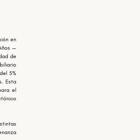
ión en 
 Años —
dad de 
liario 
del 5% 
. Esta 
ara el 
tónico 
tintas 
enanza 