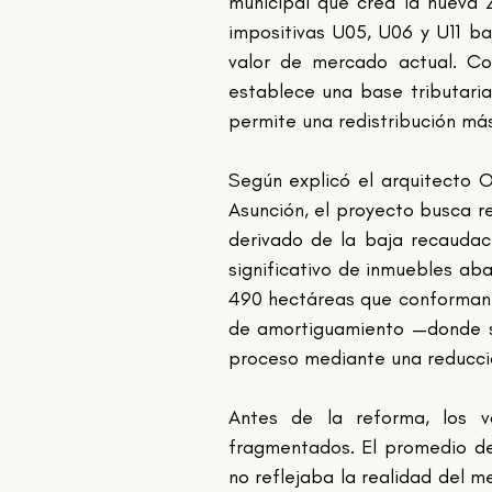
municipal que crea la nueva Z
impositivas U05, U06 y U11 ba
valor de mercado actual. Co
establece una base tributari
permite una redistribución más
Según explicó el arquitecto O
Asunción, el proyecto busca r
derivado de la baja recaudaci
significativo de inmuebles ab
490 hectáreas que conforman e
de amortiguamiento —donde se
proceso mediante una reducción
Antes de la reforma, los va
fragmentados. El promedio de
no reflejaba la realidad del m