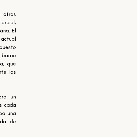
 otras 
rcial, 
na. El 
actual 
puesto 
arrio 
, que 
te los 
ra un 
s cada 
ba una 
ida de 