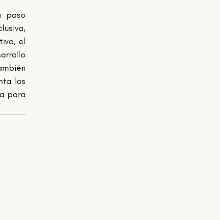
n paso 
usiva, 
va, el 
rrollo 
ambién 
ta las 
a para 