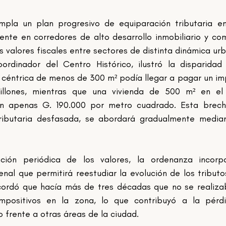
pla un plan progresivo de equiparación tributaria en
nte en corredores de alto desarrollo inmobiliario y come
os valores fiscales entre sectores de distinta dinámica urba
ordinador del Centro Histórico, ilustró la disparidad 
 céntrica de menos de 300 m² podía llegar a pagar un im
llones, mientras que una vivienda de 500 m² en el b
n apenas G. 190.000 por metro cuadrado. Esta brecha
ributaria desfasada, se abordará gradualmente median
ación periódica de los valores, la ordenanza incorpo
nal que permitirá reestudiar la evolución de los tributo
ordó que hacía más de tres décadas que no se realiza
 impositivos en la zona, lo que contribuyó a la pérd
 frente a otras áreas de la ciudad.