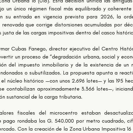
ona Urbana 16 (U16). Esta decisión unifica las antiguas
jo un único régimen fiscal más equilibrado y coherente 
n su entrada en vigencia prevista para 2026, la orde
a renovada que corrige distorsiones acumuladas por déc
 justa de las cargas impositivas dentro del casco históric
mar Cubas Fanego, director ejecutivo del Centro Histór
evertir un proceso de “degradación urbana, social y econ
ón del impuesto inmobiliario y de la existencia de un 
andonados o subutilizados. La propuesta apunta a reactiv
l núcleo histórico —con unos 2.696 lotes— y las 195 hec
 contabilizan aproximadamente 3.366 lotes—, iniciand
 sustancial de la carga tributaria.
lores fiscales del microcentro estaban desactualiza
 pago rondaba los G. 540.000 por metro cuadrado, cif
ercado. Con la creación de la Zona Urbana Impositiva 16 (