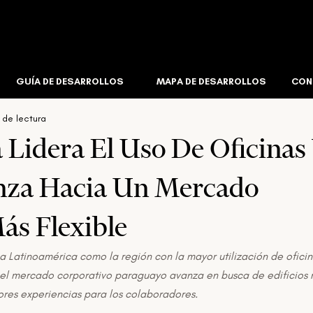
Editorial
Insights
Corretaje Inmobiliario
Infraestruct
GUÍA DE DESARROLLOS
MAPA DE DESARROLLOS
CON
 de lectura
l
Corporativo
Créditos De Carbono
Industrial & Log
 Lidera El Uso De Oficinas
nza Hacia Un Mercado
ás Flexible
a Latinoamérica como la región con la mayor utilización de oficin
el mercado corporativo paraguayo avanza en busca de edificios 
jores experiencias para los colaboradores.