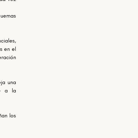
quemas 
iales, 
 en el 
ración 
ja una 
 a la 
an los 