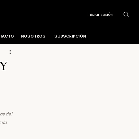
Iniciar sesión
ura Urbana
Fundamentos del Mercado
TACTO
NOSOTROS
SUBSCRIPCIÓN
istico
Centros de Datos y Tecnología
 Y
as del 
más 