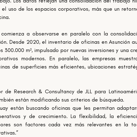
ajo. Los datos reflejan una consolidación del trabajo híb
 el uso de los espacios corporativos, más que un retorno
ina.
comienza a observarse en paralelo con la consolidaci
ón. Desde 2020, el inventario de oficinas en Asunción a
s 300.000 m², impulsado por nuevas inversiones y una cre
rativos modernos. En paralelo, las empresas muestra
inas de superficies más eficientes, ubicaciones estratég
or de Research & Consultancy de JLL para Latinoaméric
bién están modificando sus criterios de búsqueda.
uay están buscando oficinas que les permitan adaptar
ativos y de crecimiento. La flexibilidad, la eficienci
dores son factores cada vez más relevantes en la to
ativas.”