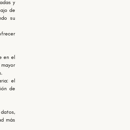
adas y 
ajo de 
ndo su 
frecer 
 en el 
 mayor 
.
ia: el 
ión de 
datos, 
ad más 