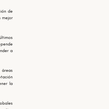
ión de 
 mejor 
ltimos 
pende 
nder a 
 áreas 
tación 
er la 
bales 