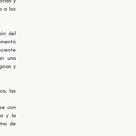
rido y 
 a los 
ón del 
umentó 
ciente 
n una 
icas y 
a, las 
se con 
a y la 
ma de 