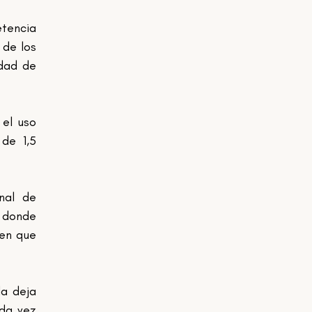
tencia 
de los 
dad de 
el uso 
e 1,5 
al de 
 donde 
en que 
a deja 
da vez 