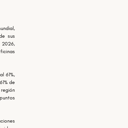
ndial, 
e sus 
 2026, 
cinas 
l 61%, 
61% de 
región 
puntos 
ciones 